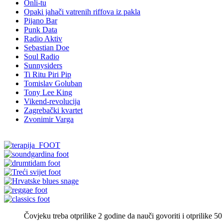
Onli-tu
Opaki jahači vatrenih riffova iz pakla
Pijano Bar
Punk Data
Radio Aktiv
Sebastian Doe
Soul Radio
Sunnysiders
Ti Ritu Piri Pip
Tomislav Goluban
Tony Lee King
Vikend-revolucija
Zagrebački kvartet
Zvonimir Varga
Čovjeku treba otprilike 2 godine da nauči govoriti i otprilike 50