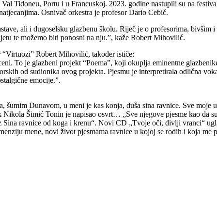
al Tidoneu, Portu i u Francuskoj. 2023. godine nastupili su na festiva
atjecanjima. Osnivač orkestra je profesor Dario Cebić.
astave, ali i dugoselsku glazbenu školu. Riječ je o profesorima, bivši
ijetu te možemo biti ponosni na nju.”, kaže Robert Mihovilić.
“Virtuozi” Robert Mihovilić, također ističe:
ni. To je glazbeni projekt “Poema”, koji okuplja eminentne glazbenike
kih od sudionika ovog projekta. Pjesmu je interpretirala odlična vokal
stalgične emocije.”.
ma, šumim Dunavom, u meni je kas konja, duša sina ravnice. Sve moje
ik Nikola Šimić Tonin je napisao osvrt… „Sve njegove pjesme kao da su p
 uz Sina ravnice od koga i krenu“. Novi CD „Tvoje oči, divlji vranci“ u
ziju mene, novi život pjesmama ravnice u kojoj se rodih i koja me prat