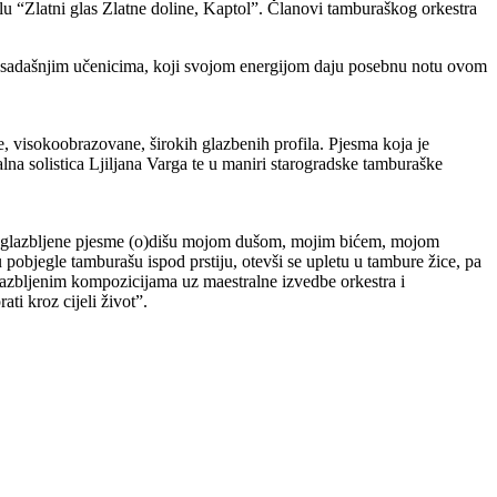
lu “Zlatni glas Zlatne doline, Kaptol”. Članovi tamburaškog orkestra
m i sadašnjim učenicima, koji svojom energijom daju posebnu notu ovom
, visokoobrazovane, širokih glazbenih profila. Pjesma koja je
na solistica Ljiljana Varga te u maniri starogradske tamburaške
 uglazbljene pjesme (o)dišu mojom dušom, mojim bićem, mojom
objegle tamburašu ispod prstiju, otevši se upletu u tambure žice, pa
glazbljenim kompozicijama uz maestralne izvedbe orkestra i
i kroz cijeli život”.