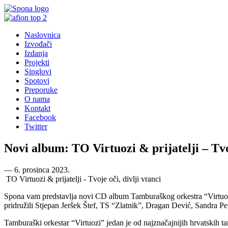
Naslovnica
Izvođači
Izdanja
Projekti
Singlovi
Spotovi
Preporuke
O nama
Kontakt
Facebook
Twitter
Novi album: TO Virtuozi & prijatelji – Tvoj
―
6. prosinca 2023.
TO Virtuozi & prijatelji - Tvoje oči, divlji vranci
Spona vam predstavlja novi CD album Tamburaškog orkestra “Virtuozi” 
pridružili Stjepan Jeršek Štef, TS “Zlatnik”, Dragan Dević, Sandra P
Tamburaški orkestar “Virtuozi” jedan je od najznačajnijih hrvatskih t