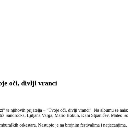
e oči, divlji vranci
te njihovih prijatelja – “Tvoje oči, divlji vranci”. Na albumu se nal
etrž Sandročka, Ljiljana Varga, Mario Bokun, Đani Stpaničev, Mateo Sov
amburaških orkestara. Nastupio je na brojnim festivalima i natjecanjima