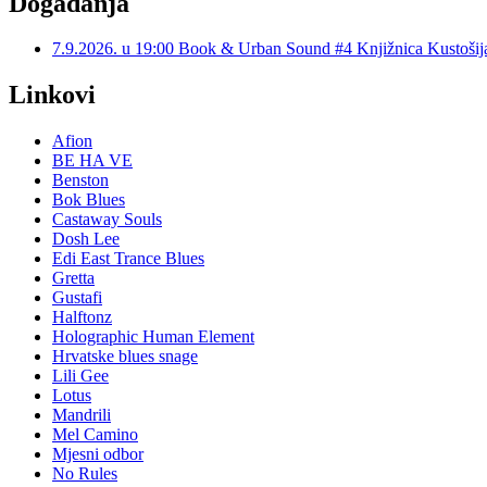
Događanja
7.9.2026. u 19:00 Book & Urban Sound #4 Knjižnica Kustoš
Linkovi
Afion
BE HA VE
Benston
Bok Blues
Castaway Souls
Dosh Lee
Edi East Trance Blues
Gretta
Gustafi
Halftonz
Holographic Human Element
Hrvatske blues snage
Lili Gee
Lotus
Mandrili
Mel Camino
Mjesni odbor
No Rules