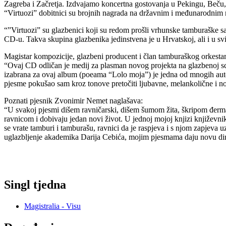
Zagreba i Začretja. Izdvajamo koncertna gostovanja u Pekingu, Beču, V
“Virtuozi” dobitnici su brojnih nagrada na državnim i međunarodnim n
“”Virtuozi” su glazbenici koji su redom prošli vrhunske tamburaške s
CD-u. Takva skupina glazbenika jedinstvena je u Hrvatskoj, ali i u sv
Magistar kompozicije, glazbeni producent i član tamburaškog orkestar 
“Ovaj CD odličan je medij za plasman novog projekta na glazbenoj sce
izabrana za ovaj album (poeama “Lolo moja”) je jedna od mnogih autors
pjesme pokušao sam kroz tonove pretočiti ljubavne, melankolične i no
Poznati pjesnik Zvonimir Nemet naglašava:
“U svakoj pjesmi dišem ravničarski, dišem šumom žita, škripom đer
ravnicom i dobivaju jedan novi život. U jednoj mojoj knjizi književn
se vrate tamburi i tamburašu, ravnici da je raspjeva i s njom zapjeva
uglazbljenje akademika Darija Cebića, mojim pjesmama daju novu dimen
Singl tjedna
Magistralia - Visu