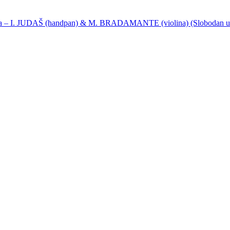
ija – I. JUDAŠ (handpan) & M. BRADAMANTE (violina) (Slobodan u