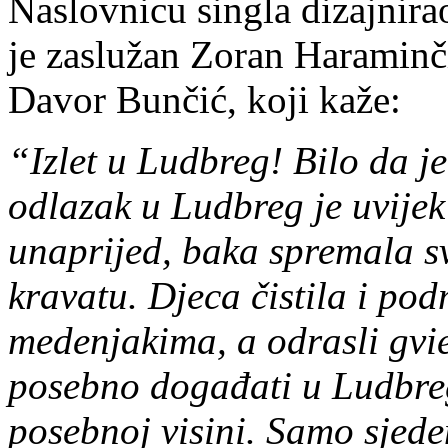
Naslovnicu singla dizajnir
je zaslužan Zoran Haraminčić
Davor Bunčić, koji kaže:
“Izlet u Ludbreg! Bilo da je
odlazak u Ludbreg je uvijek
unaprijed, baka spremala sve
kravatu. Djeca čistila i podm
medenjakima, a odrasli gvie
posebno događati u Ludbreg
posebnoj visini. Samo sjede