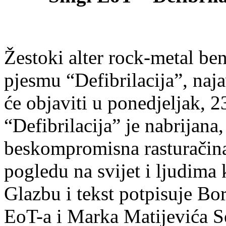
Žestoki alter rock-metal be
pjesmu “Defibrilacija”, naj
će objaviti u ponedjeljak, 23
“Defibrilacija” je nabrijana
beskompromisna rasturačina
pogledu na svijet i ljudima 
Glazbu i tekst potpisuje Bor
EoT-a i Marka Matijevića Se