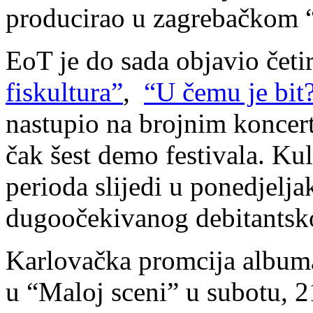
producirao u zagrebačkom “
EoT je do sada objavio četi
fiskultura”
,
“U čemu je bit
nastupio na brojnim koncert
čak šest demo festivala. K
perioda slijedi u ponedjelj
dugoočekivanog debitantsko
Karlovačka promcija albuma 
u “Maloj sceni” u subotu, 21