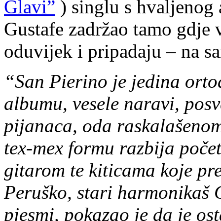
Glavi”
) singlu s hvaljenog
Gustafe zadržao tamo gdje 
oduvijek i pripadaju – na 
“San Pierino je jedina ort
albumu, vesele naravi, posv
pijanaca, oda raskalašeno
tex-mex formu razbija poče
gitarom te kiticama koje pr
Peruško, stari harmonikaš G
pjesmi, pokazao je da je os