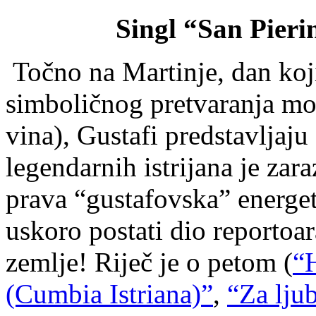
Singl “San Pieri
Točno na Martinje, dan koji
simboličnog pretvaranja moš
vina), Gustafi predstavljaju
legendarnih istrijana je zar
prava “gustafovska” energe
uskoro postati dio reportoar
zemlje! Riječ je o petom (
“H
(Cumbia Istriana)”
,
“Za lju