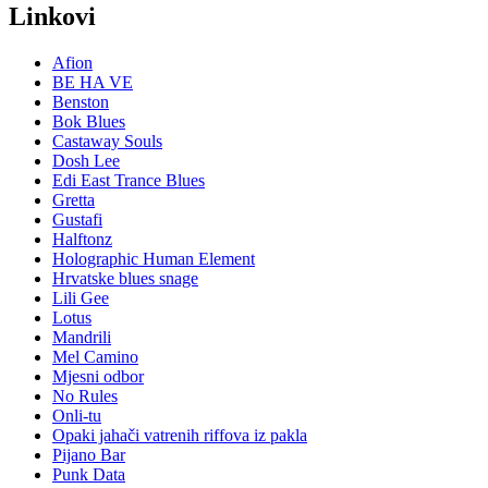
Linkovi
Afion
BE HA VE
Benston
Bok Blues
Castaway Souls
Dosh Lee
Edi East Trance Blues
Gretta
Gustafi
Halftonz
Holographic Human Element
Hrvatske blues snage
Lili Gee
Lotus
Mandrili
Mel Camino
Mjesni odbor
No Rules
Onli-tu
Opaki jahači vatrenih riffova iz pakla
Pijano Bar
Punk Data