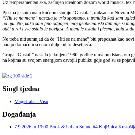
Uz temperamentan ska, začinjen idealnom dozom world musica, tex-mex
Pjesma je snimana u kućnom studiju “Gustafa”, miksana u Novom Mest
“Hiti se na mene” nastala je vrlo spontano, u trenutku kad sam ugleda
na nju. No, kako sam fino odgojen, moj gentlemanski duh nije si mogao
otići u raj i sve ostalo je povijest. A meni je ostala i pjesma, koju s
Ne treba niti sumnjati da će “Hiti se na mene” biti prepoznat kao novi
haraju domaćom scenom dulje od tri desetljeća.
Grupa “Gustafi” nastala je krajem 1980. godine u malom istarskom grad
na kojima su svojom energijom osvojili publiku gdje god su se pojavili
Singl tjedna
Magistralia - Visu
Događanja
7.9.2026. u 19:00 Book & Urban Sound #4 Knjižnica Kustoš