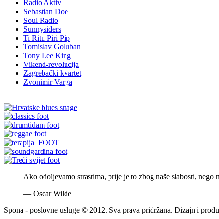
Radio Aktiv
Sebastian Doe
Soul Radio
Sunnysiders
Ti Ritu Piri Pip
Tomislav Goluban
Tony Lee King
Vikend-revolucija
Zagrebački kvartet
Zvonimir Varga
Ako odoljevamo strastima, prije je to zbog naše slabosti, nego 
—
Oscar Wilde
Spona - poslovne usluge © 2012. Sva prava pridržana. Dizajn i produ