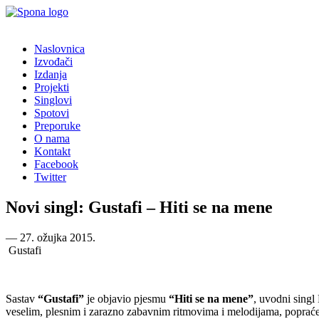
Naslovnica
Izvođači
Izdanja
Projekti
Singlovi
Spotovi
Preporuke
O nama
Kontakt
Facebook
Twitter
Novi singl: Gustafi – Hiti se na mene
―
27. ožujka 2015.
Gustafi
Sastav
“Gustafi”
je objavio pjesmu
“Hiti se na mene”
, uvodni sing
veselim, plesnim i zarazno zabavnim ritmovima i melodijama, popraćen