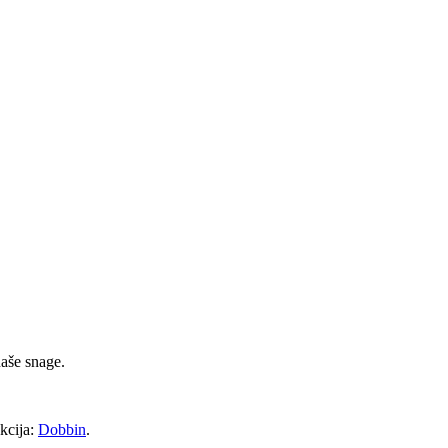
naše snage.
kcija:
Dobbin
.