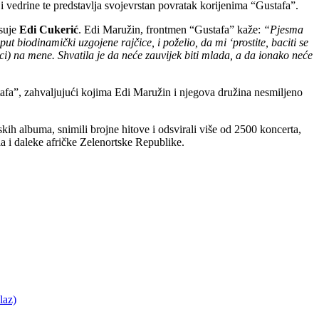
vedrine te predstavlja svojevrstan povratak korijenima “Gustafa”.
isuje
Edi Cukerić
. Edi Maružin, frontmen “Gustafa” kaže:
“Pjesma
 biodinamički uzgojene rajčice, i poželio, da mi ‘prostite, baciti se
ci) na mene. Shvatila je da neće zauvijek biti mlada, a da ionako neće
stafa”, zahvaljujući kojima Edi Maružin i njegova družina nesmiljeno
kih albuma, snimili brojne hitove i odsvirali više od 2500 koncerta,
la i daleke afričke Zelenortske Republike.
laz)