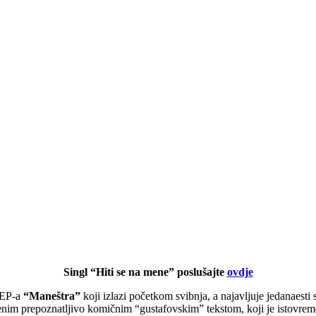
Singl “Hiti se na mene” poslušajte
ovdje
l EP-a
“Maneštra”
koji izlazi početkom svibnja, a najavljuje jedanaesti 
im prepoznatljivo komičnim “gustafovskim” tekstom, koji je istovremeno