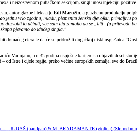
a i neizostavnom puhačkom sekcijom, singl unosi injekciju pozitive i 
u, autor glazbe i teksta je
Edi Maružin
, a glazbenu produkciju potp
o jednu vrlo zgodnu, mladu, plemenitu žensku djevojku, primaljivu poput
 dozvoliti to učiniti, već sam nju zamolio da se „hiti“ (u prijevodu ba
ada skupa pjevamo do idućeg singla.”
 hit domaćeg etera te da će se pridružiti dugačkoj niski uspješnica “Gu
iću Vodnjanu, a u 35 godina uspješne karijere su objavili deset studijs
 – od Istre i cijele regije, preko većine europskih zemalja, sve do Brazi
ija – I. JUDAŠ (handpan) & M. BRADAMANTE (violina) (Slobodan u