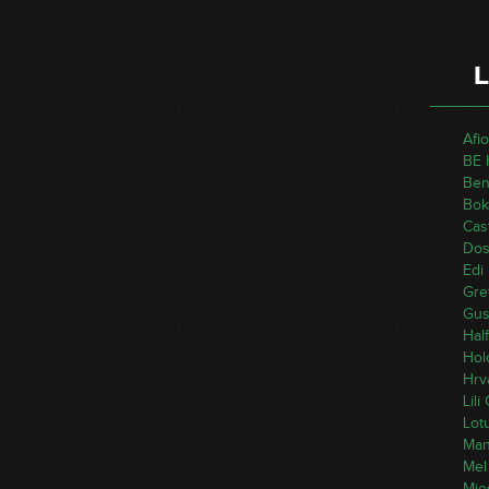
L
Afi
BE 
Ben
Bok
Cas
Dos
Edi
Gre
Gus
Hal
Hol
Hrv
Lili
Lot
Mand
Mel
Mje