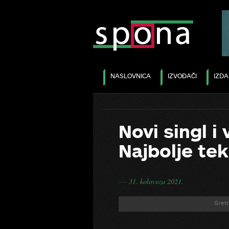
NASLOVNICA
IZVOĐAČI
IZD
Novi singl i
Najbolje tek 
31. kolovoza 2021.
―
Gretta