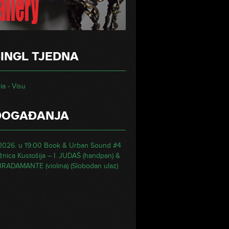
INGL TJEDNA
ia - Visu
DOGAĐANJA
.2026. u 19:00 Book & Urban Sound #4
ižnica Kustošija – I. JUDAŠ (handpan) &
BRADAMANTE (violina) (Slobodan ulaz)