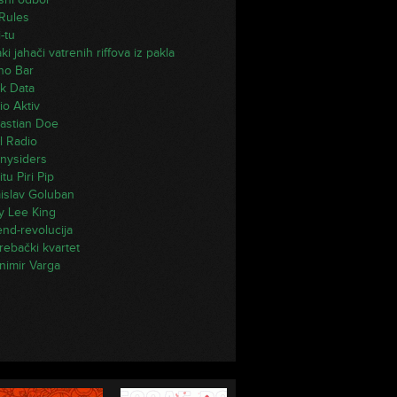
Rules
-tu
i jahači vatrenih riffova iz pakla
ano Bar
k Data
io Aktiv
astian Doe
l Radio
nysiders
itu Piri Pip
islav Goluban
y Lee King
end-revolucija
rebački kvartet
nimir Varga