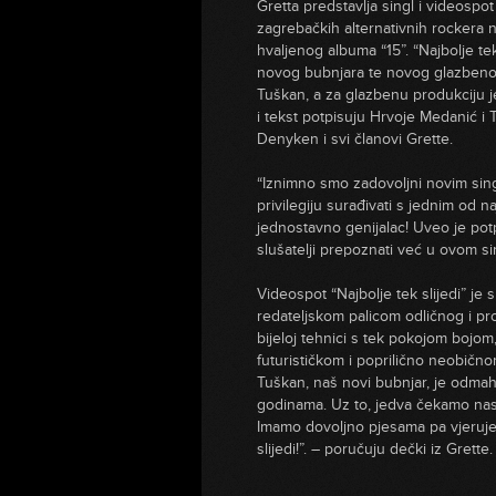
Gretta predstavlja singl i videospot 
zagrebačkih alternativnih rockera 
hvaljenog albuma “15”. “Najbolje tek
novog bubnjara te novog glazbenog
Tuškan, a za glazbenu produkciju 
i tekst potpisuju Hrvoje Medanić i
Denyken i svi članovi Grette.
“Iznimno smo zadovoljni novim sing
privilegiju surađivati s jednim od
jednostavno genijalac! Uveo je pot
slušatelji prepoznati već u ovom s
Videospot “Najbolje tek slijedi” j
redateljskom palicom odličnog i pr
bijeloj tehnici s tek pokojom bojo
futurističkom i poprilično neobično
Tuškan, naš novi bubnjar, je odmah
godinama. Uz to, jedva čekamo nas
Imamo dovoljno pjesama pa vjerujem
slijedi!”. – poručuju dečki iz Grette.