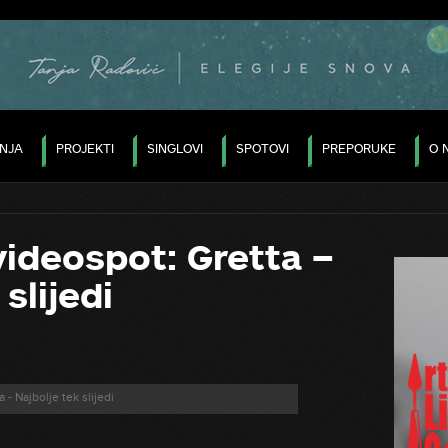
ANJA
PROJEKTI
SINGLOVI
SPOTOVI
PREPORUKE
O 
 videospot: Gretta –
slijedi
 - Najbolje tek slijedi