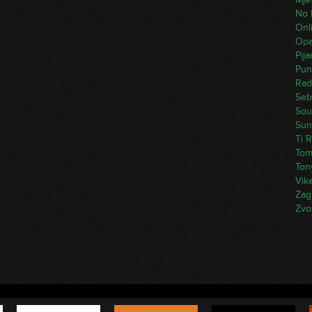
No 
Onli
Opak
Pij
Pun
Rad
Seb
Sou
Sun
Ti R
Tom
Ton
Vik
Zag
Zvo