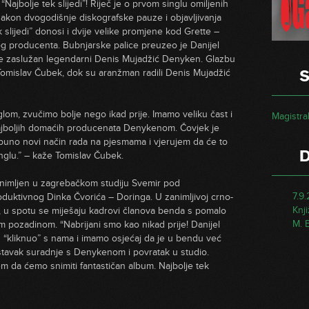
“Najbolje tek slijedi”! Riječ je o prvom singlu omiljenih
nakon dvogodišnje diskografske pauze i objavljivanja
 slijedi” donosi i dvije velike promjene kod Grette –
 producenta. Bubnjarske palice preuzeo je Danijel
je zaslužan legendarni Denis Mujadžić Denyken. Glazbu
 Tomislav Čubek, dok su aranžman radili Denis Mujadžić
S
lom, zvučimo bolje nego ikad prije. Imamo veliku čast i
Magistral
 najboljih domaćih producenata Denykenom. Čovjek je
puno novi način rada na pjesmama i vjerujem da će to
inglu.” – kaže Tomislav Čubek.
e snimljen u zagrebačkom studiju Svemir pod
7.9
oduktivnog Dinka Čvorića – Doringa. U zanimljivoj crno-
Knj
m, u spotu se miješaju kadrovi članova benda s pomalo
M. 
m pozadinom. “Nabrijani smo kao nikad prije! Danijel
 “kliknuo” s nama i imamo osjećaj da je u bendu već
tavak suradnje s Denykenom i povratak u studio.
 da ćemo snimiti fantastičan album. Najbolje tek