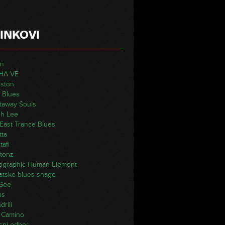
INKOVI
on
HA VE
ston
 Blues
taway Souls
h Lee
 East Trance Blues
tta
tafi
ftonz
ographic Human Element
atske blues snage
 Gee
us
rili
 Camino
sni odbor