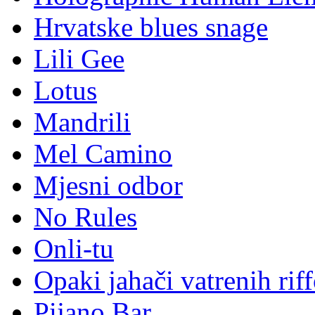
Hrvatske blues snage
Lili Gee
Lotus
Mandrili
Mel Camino
Mjesni odbor
No Rules
Onli-tu
Opaki jahači vatrenih rif
Pijano Bar