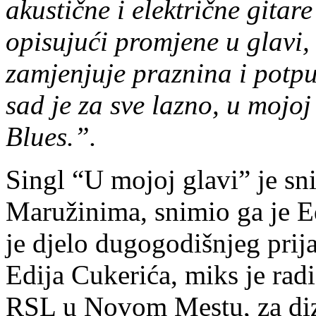
akustične i električne gita
opisujući promjene u glavi,
zamjenjuje praznina i potp
sad je za sve lazno, u mojoj
Blues.”.
Singl “U mojoj glavi” je s
Maružinima, snimio ga je E
je djelo dugogodišnjeg prija
Edija Cukerića, miks je ra
RSL u Novom Mestu, za diz