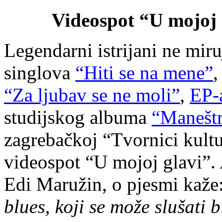
Videospot “U mojoj 
Legendarni istrijani ne mir
singlova
“Hiti se na mene”
“Za ljubav se ne moli”
,
EP-
studijskog albuma
“Manešt
zagrebačkoj “Tvornici kultur
videospot “U mojoj glavi”.
Edi Maružin, o pjesmi kaže
blues, koji se može slušati b