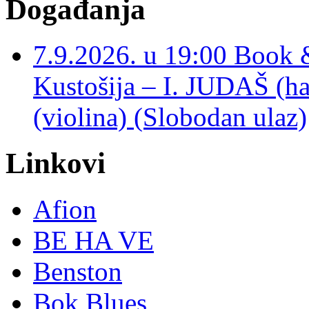
Događanja
7.9.2026. u 19:00 Book 
Kustošija – I. JUDAŠ
(violina) (Slobodan ulaz)
Linkovi
Afion
BE HA VE
Benston
Bok Blues