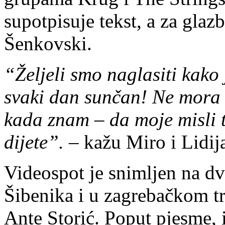
supotpisuje tekst, a za gla
Šenkovski.
“Željeli smo naglasiti kako 
svaki dan sunčan! Ne mora 
kada znam – da moje misli t
dijete”. –
kažu Miro i Lidija
Videospot je snimljen na dvi
Šibenika i u zagrebačkom tra
Ante Storić. Poput pjesme, i