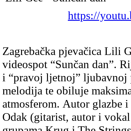
https://you
Zagrebačka pjevačica Lili G
videospot “Sunčan dan”. Rij
i “pravoj ljetnoj” ljubavnoj
melodija te obiluje maksim
atmosferom. Autor glazbe i
Odak (gitarist, autor i vok
grupama Krug i The Strings