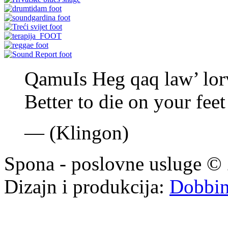
QamuIs Heg qaq law’ lor
Better to die on your fee
—
(Klingon)
Spona - poslovne usluge © 
Dizajn i produkcija:
Dobbi