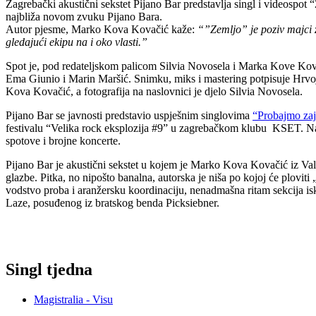
Zagrebački akustični sekstet Pijano Bar predstavlja singl i videospot
najbliža novom zvuku Pijano Bara.
Autor pjesme, Marko Kova Kovačić kaže:
“”Zemljo” je poziv majci ze
gledajući ekipu na i oko vlasti.”
Spot je, pod redateljskom palicom Silvia Novosela i Marka Kove Kova
Ema Giunio i Marin Maršić. Snimku, miks i mastering potpisuje Hrvoje 
Kova Kovačić, a fotografija na naslovnici je djelo Silvia Novosela.
Pijano Bar se javnosti predstavio uspješnim singlovima
“Probajmo za
festivalu “Velika rock eksplozija #9” u zagrebačkom klubu KSET. Nak
spotove i brojne koncerte.
Pijano Bar je akustični sekstet u kojem je Marko Kova Kovačić iz Val
glazbe. Pitka, no nipošto banalna, autorska je niša po kojoj će ploviti
vodstvo proba i aranžersku koordinaciju, nenadmašna ritam sekcija isk
Laze, posuđenog iz bratskog benda Picksiebner.
Singl tjedna
Magistralia - Visu