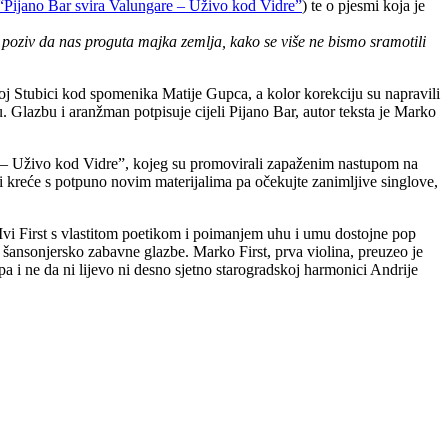
“Pijano Bar svira Valungare – Uživo kod Vidre”
) te o pjesmi koja je
ao poziv da nas proguta majka zemlja, kako se više ne bismo sramotili
j Stubici kod spomenika Matije Gupca, a kolor korekciju su napravili
 Glazbu i aranžman potpisuje cijeli Pijano Bar, autor teksta je Marko
 – Uživo kod Vidre”, kojeg su promovirali zapaženim nastupom na
 kreće s potpuno novim materijalima pa očekujte zanimljive singlove,
 Ivi First s vlastitom poetikom i poimanjem uhu i umu dostojne pop
ne šansonjersko zabavne glazbe. Marko First, prva violina, preuzeo je
 i ne da ni lijevo ni desno sjetno starogradskoj harmonici Andrije