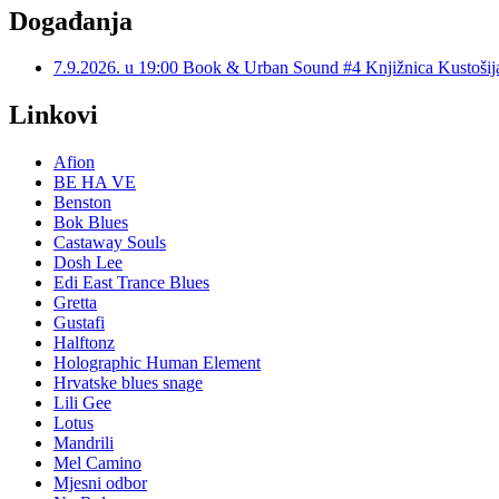
Događanja
7.9.2026. u 19:00 Book & Urban Sound #4 Knjižnica Kustoš
Linkovi
Afion
BE HA VE
Benston
Bok Blues
Castaway Souls
Dosh Lee
Edi East Trance Blues
Gretta
Gustafi
Halftonz
Holographic Human Element
Hrvatske blues snage
Lili Gee
Lotus
Mandrili
Mel Camino
Mjesni odbor