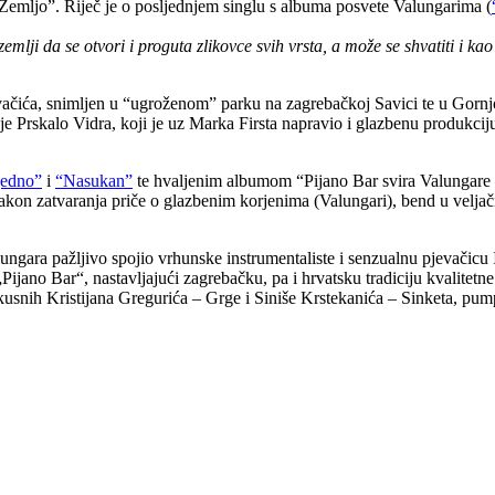
 “Zemljo”. Riječ je o posljednjem singlu s albuma posvete Valungarima (
mlji da se otvori i proguta zlikovce svih vrsta, a može se shvatiti i k
čića, snimljen u “ugroženom” parku na zagrebačkoj Savici te u Gornjo
Prskalo Vidra, koji je uz Marka Firsta napravio i glazbenu produkciju.
jedno”
i
“Nasukan”
te hvaljenim albumom “Pijano Bar svira Valungare
on zatvaranja priče o glazbenim korjenima (Valungari), bend u veljači
ungara pažljivo spojio vrhunske instrumentaliste i senzualnu pjevačicu
 „Pijano Bar“, nastavljajući zagrebačku, pa i hrvatsku tradiciju kvalitet
usnih Kristijana Gregurića – Grge i Siniše Krstekanića – Sinketa, pumpa