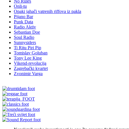
No Rules
Onli-tu
Opaki jahači vatrenih riffova iz pakla
Pijano Bar
Punk Data
Radio Aktiv
Sebastian Doe
Soul Radio
Sunnysiders
Ti Ritu Piri Pip
Tomislav Goluban
Tony Lee King
Vikend-revolucija
Zagrebački kvartet
Zvonimir Varga