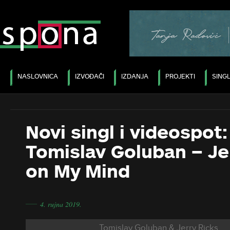
NASLOVNICA
IZVOĐAČI
IZDANJA
PROJEKTI
SINGL
Novi singl i videospot:
Tomislav Goluban – Je
on My Mind
―
4. rujna 2019.
Tomislav Goluban & Jerry Ricks