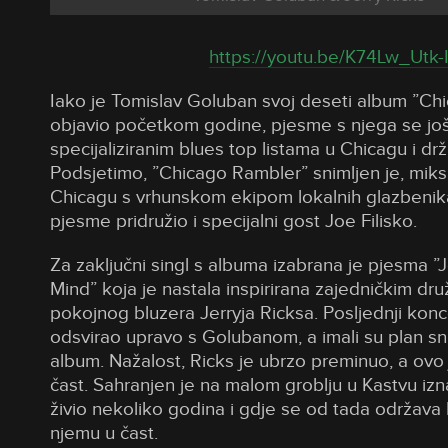
https://youtu.be/K74Lw_Utk-
Iako je Tomislav Goluban svoj deseti album ”Ch
objavio početkom godine, pjesme s njega se još
specijaliziranim blues top listama u Chicagu i držav
Podsjetimo, ”Chicago Rambler” snimljen je, miks
Chicagu s vrhunskom ekipom lokalnih glazbenika
pjesme pridružio i specijalni gost Joe Filisko.
Za zaključni singl s albuma izabrana je pjesma ”
Mind” koja je nastala inspirirana zajedničkim d
pokojnog bluzera Jerryja Ricksa. Posljednji konc
odsvirao upravo s Golubanom, a imali su plan snim
album. Nažalost, Ricks je ubrzo preminuo, a ovo
čast. Sahranjen je na malom groblju u Kastvu izn
živio nekoliko godina i gdje se od tada održava 
njemu u čast.