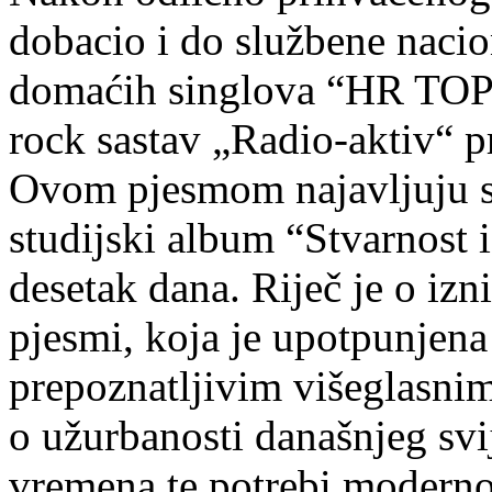
dobacio i do službene nacion
domaćih singlova “HR TOP 
rock sastav „Radio-aktiv“ pr
Ovom pjesmom najavljuju s
studijski album “Stvarnost 
desetak dana. Riječ je o izn
pjesmi, koja je upotpunje
prepoznatljivim višeglasnim
o užurbanosti današnjeg sv
vremena te potrebi moderno