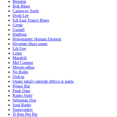
Benston
Bok Blues
Castaway Souls
Dosh Lee
Edi East Trance Blues
Gretta
Gustafi
Halftonz
Holographic Human Element
Hrvatske blues snage
Lili Gee
Lotus
Mandrili
Mel Camino
Mjesni odbor
No Rules
Onli-tu
Opaki jahači vatrenih riffova iz pakla
Pijano Bar
Punk Data
Radio Aktiv
Sebastian Doe
Soul Radio
Sunnysiders
Ti Ritu Piri Pip