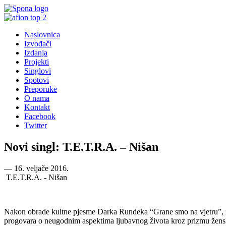
Naslovnica
Izvođači
Izdanja
Projekti
Singlovi
Spotovi
Preporuke
O nama
Kontakt
Facebook
Twitter
Novi singl: T.E.T.R.A. – Nišan
―
16. veljače 2016.
T.E.T.R.A. - Nišan
Nakon obrade kultne pjesme Darka Rundeka “Grane smo na vjetru”, zag
progovara o neugodnim aspektima ljubavnog života kroz prizmu žensko