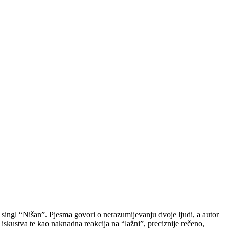
singl “Nišan”. Pjesma govori o nerazumijevanju dvoje ljudi, a autor
kustva te kao naknadna reakcija na “lažni”, preciznije rečeno,