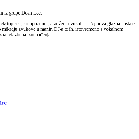
an iz grupe Dosh Lee.
kstopisca, kompozitora, aranžera i vokalista. Njihova glazba nastaje
vo miksaju zvukove u maniri DJ-a te ih, istovremeno s vokalnom
azna glazbena iznenađenja.
laz)