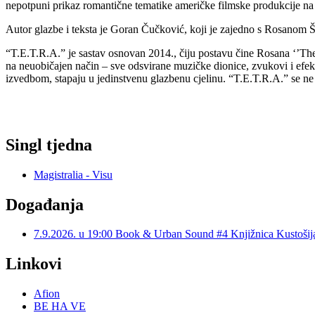
nepotpuni prikaz romantične tematike američke filmske produkcije na 
Autor glazbe i teksta je Goran Čučković, koji je zajedno s Rosanom 
“T.E.T.R.A.” je sastav osnovan 2014., čiju postavu čine Rosana ‘’The
na neuobičajen način – sve odsvirane muzičke dionice, zvukovi i efek
izvedbom, stapaju u jedinstvenu glazbenu cjelinu. “T.E.T.R.A.” se n
Singl tjedna
Magistralia - Visu
Događanja
7.9.2026. u 19:00 Book & Urban Sound #4 Knjižnica Kustoš
Linkovi
Afion
BE HA VE