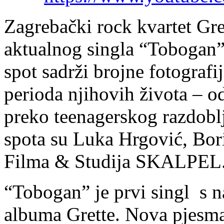
Zagrebački rock kvartet Gre
aktualnog singla “Tobogan”
spot sadrži brojne fotografi
perioda njihovih života – od
preko teenagerskog razdoblj
spota su Luka Hrgović, Boris
Filma & Studija SKALPEL
“Tobogan” je prvi singl s n
albuma Grette. Nova pjesma 