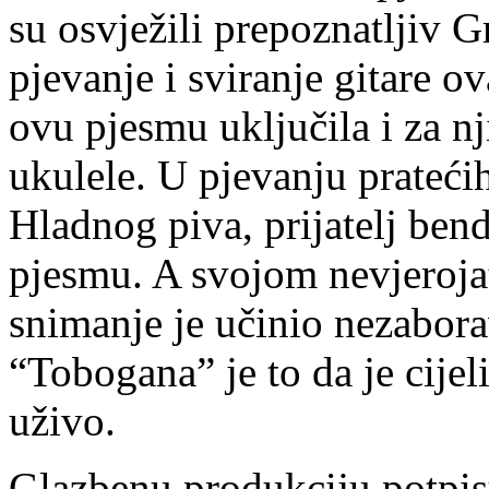
su osvježili prepoznatljiv G
pjevanje i sviranje gitare ov
ovu pjesmu uključila i za n
ukulele. U pjevanju prateći
Hladnog piva, prijatelj bend
pjesmu. A svojom nevjeroja
snimanje je učinio nezabor
“Tobogana” je to da je cije
uživo.
Glazbenu produkciju potpis