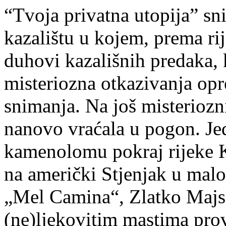
“Tvoja privatna utopija” s
kazalištu u kojem, prema ri
duhovi kazališnih predaka, 
misteriozna otkazivanja opr
snimanja. Na još misteriozn
nanovo vraćala u pogon. Jed
kamenolomu pokraj rijeke K
na američki Stjenjak u malo
„Mel Camina“, Zlatko Majs
(ne)ljekovitim mastima pro