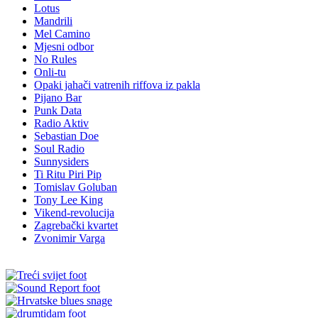
Lotus
Mandrili
Mel Camino
Mjesni odbor
No Rules
Onli-tu
Opaki jahači vatrenih riffova iz pakla
Pijano Bar
Punk Data
Radio Aktiv
Sebastian Doe
Soul Radio
Sunnysiders
Ti Ritu Piri Pip
Tomislav Goluban
Tony Lee King
Vikend-revolucija
Zagrebački kvartet
Zvonimir Varga