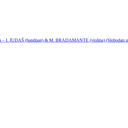
ija – I. JUDAŠ (handpan) & M. BRADAMANTE (violina) (Slobodan u