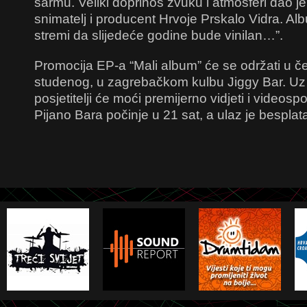
sarmu. Veliki doprinos zvuku i atmosferi dao je 
snimatelj i producent Hrvoje Prskalo Vidra. Alb
stremi da slijedeće godine bude vinilan…”.
Promocija EP-a “Mali album” će se održati u če
studenog, u zagrebačkom kulbu Jiggy Bar. Uz 
posjetitelji će moći premijerno vidjeti i videosp
Pijano Bara počinje u 21 sat, a ulaz je besplat