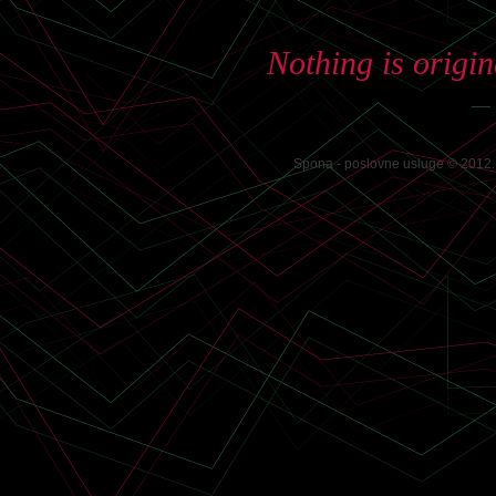
Nothing is origin
—
Spona - poslovne usluge © 2012. 