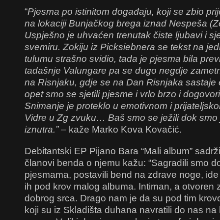
“
Pjesma po istinitom događaju, koji se zbio pri
na lokaciji Bunjačkog brega iznad Nespeša (Ze
Uspješno je uhvaćen trenutak čiste ljubavi i sj
svemiru. Zokiju iz Picksiebnera se tekst na 
tulumu strašno svidio, tada je pjesma bila pre
tadašnje Valungare pa se dugo negdje zamet
na Risnjaku, gdje se na Dan Risnjaka sastaje 
opet smo se sjetili pjesme i vrlo brzo i dogovori
Snimanje je proteklo u emotivnom i prijateljsk
Vidre u Zg zvuku… Baš smo se ježili dok smo j
iznutra.” –
kaže Marko Kova Kovačić.
Debitantski EP Pijano Bara “Mali album” sadrž
članovi benda o njemu kažu: “Sagradili smo 
pjesmama, postavili bend na zdrave noge, ide
ih pod krov malog albuma. Intiman, a otvoren 
dobrog srca. Drago nam je da su pod tim krovo
koji su iz Skladišta duhana navratili do nas na