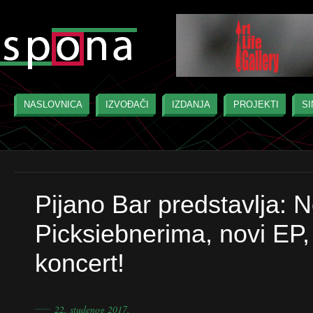
NASLOVNICA
IZVOĐAČI
IZDANJA
PROJEKTI
SI
Pijano Bar predstavlja: N
Picksiebnerima, novi EP,
koncert!
―
22. studenog 2017.