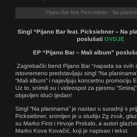
Pijano Bar feat Picksiebner - Na planin
Singl “Pijano Bar feat. Picksiebner – Na 
poslušati
OVDJE
EP “Pijano Bar – Mali album” posluš
Zagrebački bend Pijano Bar “napada sa svih s
istovremeno predstavljaju singl “Na planinama”
“Mali album” i najavljuju koncertnu promociju 
Uz to, snimili su i videospot za pjesmu “Smiraj”, 
objavljen idući tjedan!
Singl “Na planinama” je nastao u suradnji s pr
Picksiebner, snimljen je u studiju Zg zvuk, gla
su Marko First i Hrvoje Prskalo, a autori glazbe
Marko Kova Kovačić, koji je napisao i tekst.