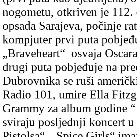
nogometu, otkriven je 112. 
opsada Sarajeva, počinje ra
kompjuter prvi puta pobjeđ
„Braveheart“ osvaja Oscara 
drugi puta pobjeđuje na pr
Dubrovnika se ruši američki
Radio 101, umire Ella Fitzg
Grammy za album godine “ J
sviraju posljednji koncert
Pistolsa“, „Spice Girls“ im