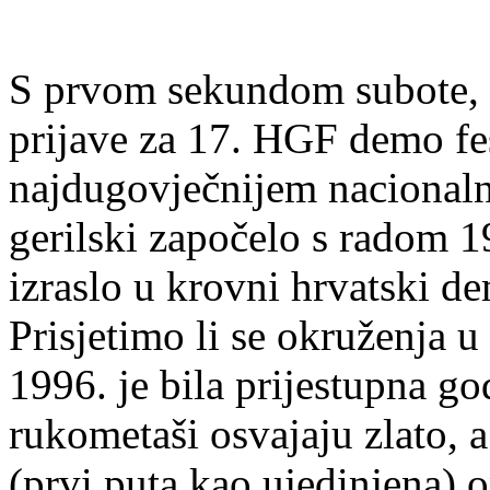
S prvom sekundom subote, 1
prijave za 17. HGF demo fes
najdugovječnijem nacional
gerilski započelo s radom 1
izraslo u krovni hrvatski de
Prisjetimo li se okruženja u
1996. je bila prijestupna go
rukometaši osvajaju zlato, a
(prvi puta kao ujedinjena) 