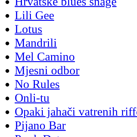
Hrvatske blues snage
Lili Gee
Lotus
Mandrili
Mel Camino
Mjesni odbor
No Rules
Onli-tu
Opaki jahači vatrenih rif
Pijano Bar