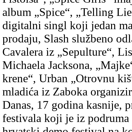
album „Spice“, „Telling Li
digitalni singl koji jedan m
prodaju, Slash službeno odl
Cavalera iz „Sepulture“, Li
Michaela Jacksona, „Majke“
krene“, Urban „Otrovnu kišu
mladića iz Zaboka organizi
Danas, 17 godina kasnije, p
festivala koji je iz podruma
hrvatski demo festival na ko