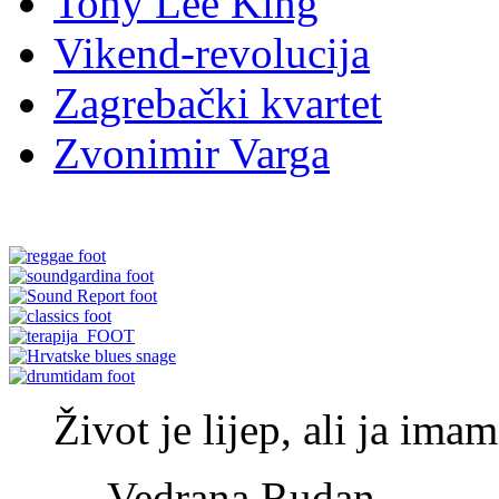
Tony Lee King
Vikend-revolucija
Zagrebački kvartet
Zvonimir Varga
Život je lijep, ali ja im
—
Vedrana Rudan