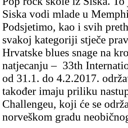
Pop rock škole iz Siska. To 
Siska vodi mlade u Memphi
Podsjetimo, kao i svih pret
svakoj kategoriji stječe pra
Hrvatske blues snage na kr
natjecanju – 33th Internati
od 31.1. do 4.2.2017. održ
također imaju priliku nastu
Challengeu, koji će se održ
norveškom gradu neobičnog