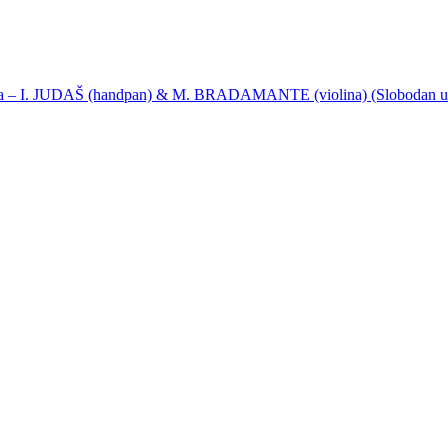
ija – I. JUDAŠ (handpan) & M. BRADAMANTE (violina) (Slobodan u