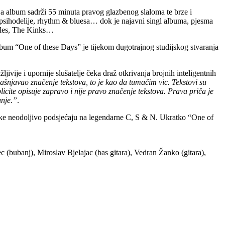
 a album sadrži 55 minuta pravog glazbenog slaloma te brze i
 psihodelije, rhythm & bluesa… dok je najavni singl albuma, pjesma
atles, The Kinks…
bum “One of these Days” je tijekom dugotrajnog studijskog stvaranja
ije i upornije slušatelje čeka draž otkrivanja brojnih inteligentnih
šnjavao značenje tekstova, to je kao da tumačim vic. Tekstovi su
icite opisuje zapravo i nije pravo značenje tekstova. Prava priča je
anje.”
.
tke neodoljivo podsjećaju na legendarne C, S & N. Ukratko “One of
(bubanj), Miroslav Bjelajac (bas gitara), Vedran Žanko (gitara),