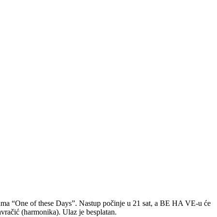
buma “One of these Days”. Nastup počinje u 21 sat, a BE HA VE-u će
avračić (harmonika). Ulaz je besplatan.