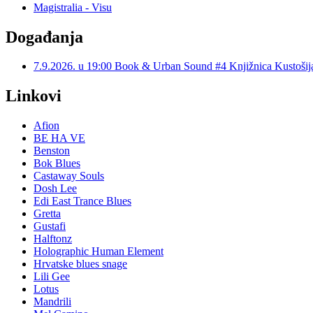
Magistralia - Visu
Događanja
7.9.2026. u 19:00 Book & Urban Sound #4 Knjižnica Kustoš
Linkovi
Afion
BE HA VE
Benston
Bok Blues
Castaway Souls
Dosh Lee
Edi East Trance Blues
Gretta
Gustafi
Halftonz
Holographic Human Element
Hrvatske blues snage
Lili Gee
Lotus
Mandrili