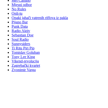
Mel Camino
Mjesni odbor
No Rules
Onli-tu
Opaki jahači vatrenih riffova iz pakla
Pijano Bar
Punk Data
Radio Aktiv
Sebastian Doe
Soul Radio
Sunnysiders
Ti Ritu Piri Pip
Tomislav Goluban
Tony Lee King
Vikend-revolucija
Zagrebački kvartet
Zvonimir Varga