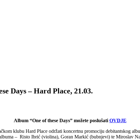
e Days – Hard Place, 21.03.
Album “One of these Days” možete poslušati
OVDJE
bačkom klubu Hard Place održati koncertnu promociju debitantskog al
u albuma – Risto Ibrić (violina), Goran Markić (bubnjevi) te Miroslav N