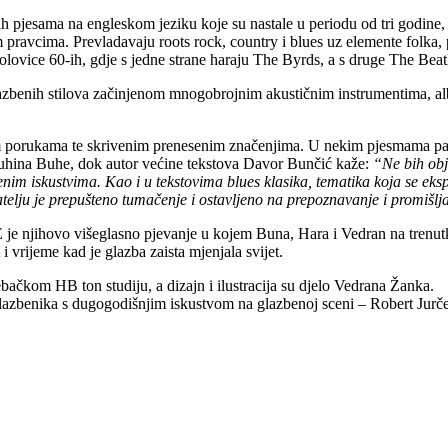
h pjesama na engleskom jeziku koje su nastale u periodu od tri godine,
pravcima. Prevladavaju roots rock, country i blues uz elemente folka,
lovice 60-ih, gdje s jedne strane haraju The Byrds, a s druge The Be
lazbenih stilova začinjenom mnogobrojnim akustičnim instrumentima, al
m porukama te skrivenim prenesenim značenjima. U nekim pjesmama pažljiv
uhina Buhe, dok autor većine tekstova Davor Bunčić kaže:
“Ne bih obja
im iskustvima. Kao i u tekstovima blues klasika, tematika koja se ekspl
telju je prepušteno tumačenje i ostavljeno na prepoznavanje i promišlj
je njihovo višeglasno pjevanje u kojem Buna, Hara i Vedran na trenu
 vrijeme kad je glazba zaista mjenjala svijet.
ačkom HB ton studiju, a dizajn i ilustracija su djelo Vedrana Žanka.
zbenika s dugogodišnjim iskustvom na glazbenoj sceni – Robert Jurčec 