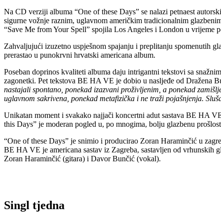
Na CD verziji albuma “One of these Days” se nalazi petnaest autorski
sigurne vožnje raznim, uglavnom američkim tradicionalnim glazbenim 
“Save Me from Your Spell” spojila Los Angeles i London u vrijeme po
Zahvaljujući izuzetno uspješnom spajanju i preplitanju spomenutih g
prerastao u punokrvni hrvatski americana album.
Poseban doprinos kvaliteti albuma daju intrigantni tekstovi sa snažni
zagonetki. Pet tekstova BE HA VE je dobio u nasljeđe od Dražena B
nastajali spontano, ponekad izazvani proživljenim, a ponekad zamišljen
uglavnom sakrivena, ponekad metafizička i ne traži pojašnjenja. Sluša
Unikatan moment i svakako najjači koncertni adut sastava BE HA VE 
this Days” je moderan pogled u, po mnogima, bolju glazbenu prošlost i
“One of these Days” je snimio i producirao Zoran Haraminčić u zagreb
BE HA VE je americana sastav iz Zagreba, sastavljen od vrhunskih gla
Zoran Haraminčić (gitara) i Davor Bunčić (vokal).
Singl tjedna