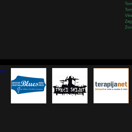
Tom
Ton
Vik
Zag
Zvo