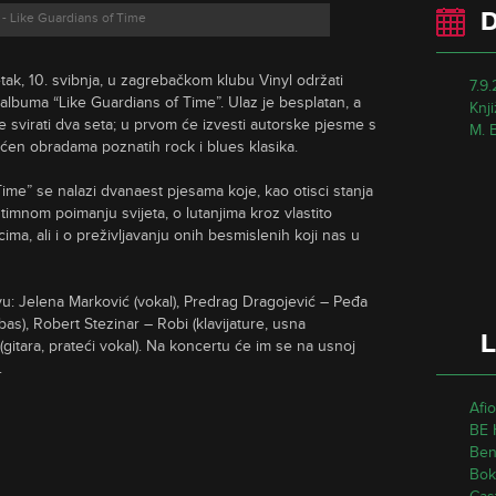
- Like Guardians of Time
tak, 10. svibnja, u zagrebačkom klubu Vinyl održati
7.9
lbuma “Like Guardians of Time”. Ulaz je besplatan, a
Knj
će svirati dva seta; u prvom će izvesti autorske pjesme s
M. 
ećen obradama poznatih rock i blues klasika.
me” se nalazi dvanaest pjesama koje, kao otisci stanja
timnom poimanju svijeta, o lutanjima kroz vlastito
ima, ali i o preživljavanju onih besmislenih koji nas u
vu: Jelena Marković (vokal), Predrag Dragojević – Peđa
bas), Robert Stezinar – Robi (klavijature, usna
L
(gitara, prateći vokal). Na koncertu će im se na usnoj
.
Afi
BE 
Ben
Bok