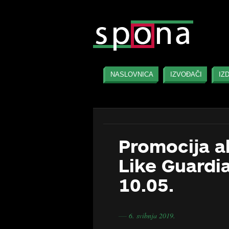
NASLOVNICA
IZVOĐAČI
IZ
Promocija a
Like Guardia
10.05.
6. svibnja 2019.
―