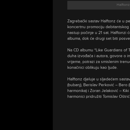
Halftonz 
Zagrebački sastav Halftonz će u pe
koncertnu promociju debitantskog a
nastup počinje u 21 sat. Halftonzi 
albuma, dok će drugi set biti posv
Na CD albumu “Like Guardians of Ti
duha izvođača i autora, govore o in
vrijeme, potrazi za smislenim trenuc
konačnici oblikuju kao ljude.
Halftonz djeluje u sljedećem sasta
(bubanj), Berislav Perković – Bero (
harmonika) i Zoran Jelaković – Kiki 
harmonici pridružiti Tomislav Oštrić