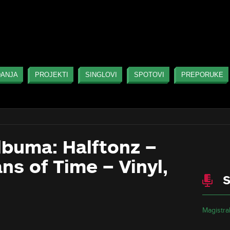
DANJA
PROJEKTI
SINGLOVI
SPOTOVI
PREPORUKE
lbuma: Halftonz –
ns of Time – Vinyl,
S
Magistral