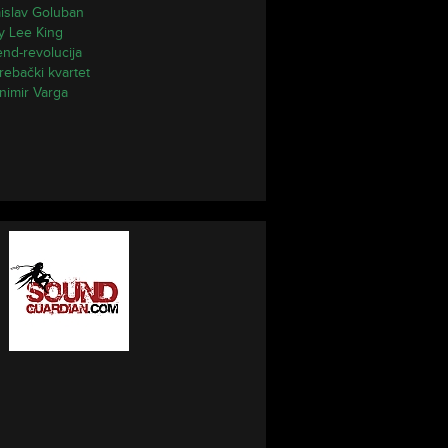
islav Goluban
y Lee King
end-revolucija
rebački kvartet
nimir Varga