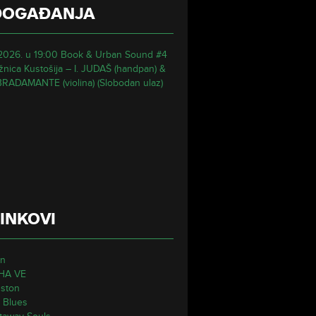
DOGAĐANJA
.2026. u 19:00 Book & Urban Sound #4
ižnica Kustošija – I. JUDAŠ (handpan) &
BRADAMANTE (violina) (Slobodan ulaz)
INKOVI
on
HA VE
ston
 Blues