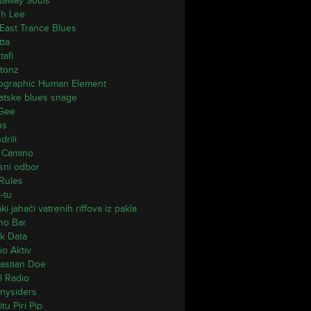
taway Souls
h Lee
 East Trance Blues
tta
tafi
ftonz
ographic Human Element
atske blues snage
 Gee
us
rili
 Camino
sni odbor
Rules
-tu
i jahači vatrenih riffova iz pakla
ano Bar
k Data
io Aktiv
astian Doe
l Radio
nysiders
itu Piri Pip