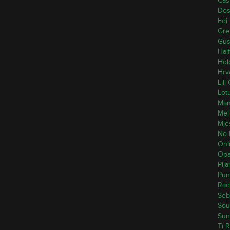
Cas
Dos
Edi
Gre
Gus
Hal
Hol
Hrv
Lili
Lot
Mand
Mel
Mje
No 
Onli
Opak
Pij
Pun
Rad
Seb
Sou
Sun
Ti R