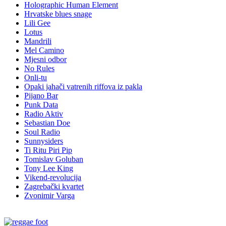
Holographic Human Element
Hrvatske blues snage
Lili Gee
Lotus
Mandrili
Mel Camino
Mjesni odbor
No Rules
Onli-tu
Opaki jahači vatrenih riffova iz pakla
Pijano Bar
Punk Data
Radio Aktiv
Sebastian Doe
Soul Radio
Sunnysiders
Ti Ritu Piri Pip
Tomislav Goluban
Tony Lee King
Vikend-revolucija
Zagrebački kvartet
Zvonimir Varga