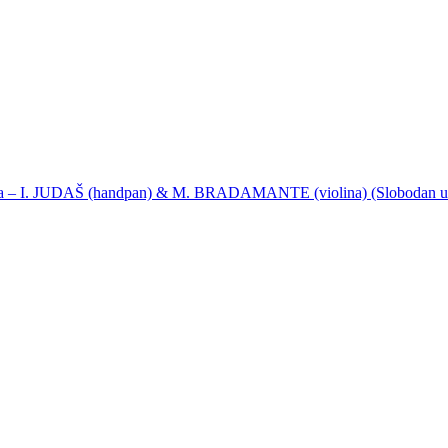
ija – I. JUDAŠ (handpan) & M. BRADAMANTE (violina) (Slobodan u