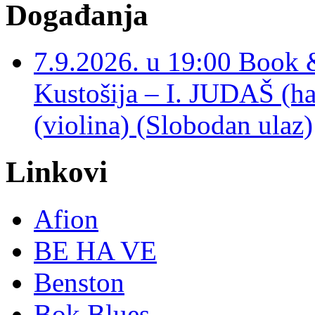
Događanja
7.9.2026. u 19:00 Book 
Kustošija – I. JUDAŠ
(violina) (Slobodan ulaz)
Linkovi
Afion
BE HA VE
Benston
Bok Blues