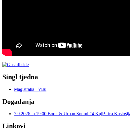
Singl tjedna
Magistralia - Visu
Događanja
7.9.2026. u 19:00 Book & Urban Sound #4 Knjižnica Kustoš
Linkovi