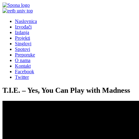
Naslovnica
Izvođači
Izdanja
Projekti
Singlovi
Spotovi
Preporuke
O nama
Kontakt
Facebook
Twitter
T.I.E. – Yes, You Can Play with Madness