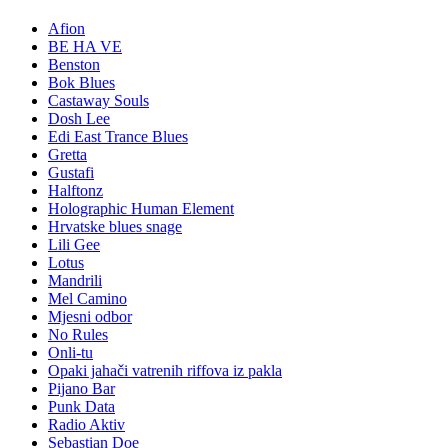
Afion
BE HA VE
Benston
Bok Blues
Castaway Souls
Dosh Lee
Edi East Trance Blues
Gretta
Gustafi
Halftonz
Holographic Human Element
Hrvatske blues snage
Lili Gee
Lotus
Mandrili
Mel Camino
Mjesni odbor
No Rules
Onli-tu
Opaki jahači vatrenih riffova iz pakla
Pijano Bar
Punk Data
Radio Aktiv
Sebastian Doe