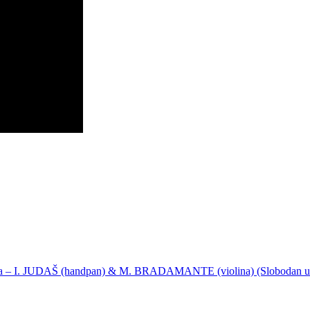
ija – I. JUDAŠ (handpan) & M. BRADAMANTE (violina) (Slobodan u