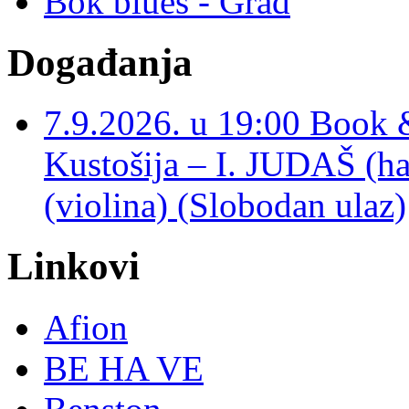
Bok blues - Grad
Događanja
7.9.2026. u 19:00 Book 
Kustošija – I. JUDAŠ
(violina) (Slobodan ulaz)
Linkovi
Afion
BE HA VE