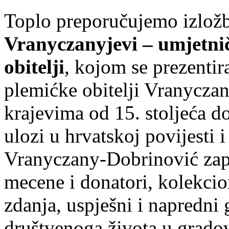
Toplo preporučujemo izlo
Vranyczanyjevi – umjetničk
obitelji
, kojom se prezentir
plemićke obitelji Vranycza
krajevima od 15. stoljeća d
ulozi u hrvatskoj povijesti i 
Vranyczany-Dobrinović zapam
mecene i donatori, kolekcion
zdanja, uspješni i napredni 
društvenoga života u gradov