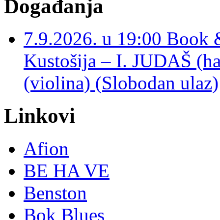
Događanja
7.9.2026. u 19:00 Book 
Kustošija – I. JUDAŠ
(violina) (Slobodan ulaz)
Linkovi
Afion
BE HA VE
Benston
Bok Blues