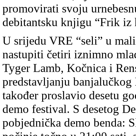
promovirati svoju urnebesn
debitantsku knjigu “Frik iz 
U srijedu VRE “seli” u mali
nastupiti četiri iznimno mla
Tyger Lamb, Kočnica i Rens
predstavljanju banjalučkog 
također proslavio desetu go
demo festival. S desetog D
pobjednička demo benda: S