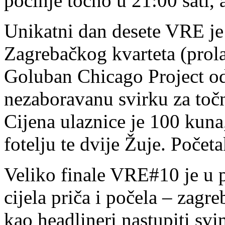
počinje točno u 21:00 sati, a
Unikatni dan desete VRE je 
Zagrebačkog kvarteta (prol
Goluban Chicago Project od
nezaboravanu svirku za točno 
Cijena ulaznice je 100 kun
fotelju te dvije Žuje. Početa
Veliko finale VRE#10 je u p
cijela priča i počela – zag
kao headlineri nastupiti svi