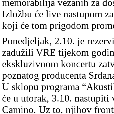
memorabilija vezanih za dos
Izložbu će live nastupom za
koji će tom prigodom promo
Ponedjeljak, 2.10. je rezerv
zadužili VRE tijekom godina
ekskluzivnom koncertu zatv
poznatog producenta Srđana
U sklopu programa “Akust
će u utorak, 3.10. nastupiti
Camino. Uz to, njihov fron