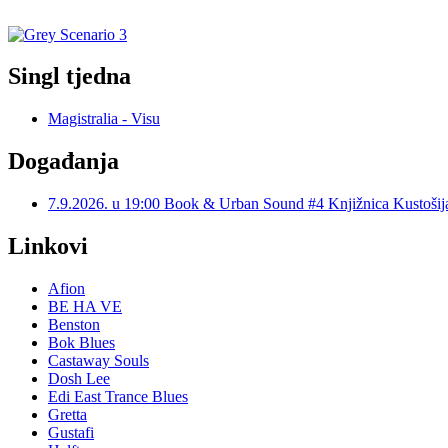
Singl tjedna
Magistralia - Visu
Događanja
7.9.2026. u 19:00 Book & Urban Sound #4 Knjižnica Kustoš
Linkovi
Afion
BE HA VE
Benston
Bok Blues
Castaway Souls
Dosh Lee
Edi East Trance Blues
Gretta
Gustafi