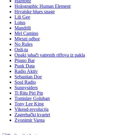
Halftonz
Holographic Human Element
Hrvatske blues snage
Lili Gee
Lotus
Mandrili
Mel Camino
Mjesni odbor
No Rules
Onli-tu
Opaki jahači vatrenih riffova iz pakla
Pijano Bar
Punk Data
Radio Aktiv
Sebastian Doe
Soul Radio
Sunnysiders
Ti Ritu Piri Pip
Tomislav Goluban
Tony Lee King
Vikend-revolucija
Zagrebački kvartet
Zvonimir Varga