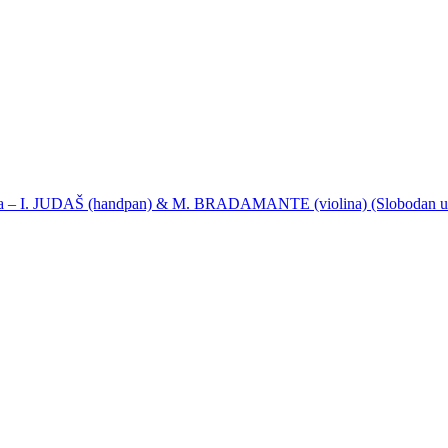
ija – I. JUDAŠ (handpan) & M. BRADAMANTE (violina) (Slobodan u