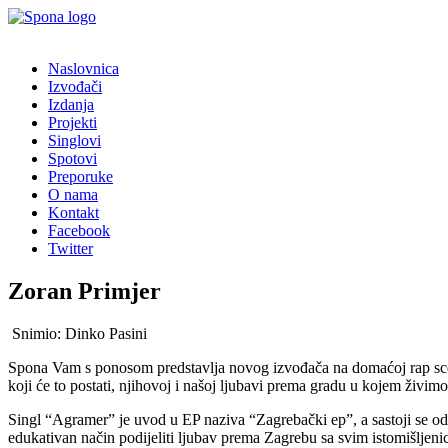
Naslovnica
Izvođači
Izdanja
Projekti
Singlovi
Spotovi
Preporuke
O nama
Kontakt
Facebook
Twitter
Zoran Primjer
Snimio: Dinko Pasini
Spona Vam s ponosom predstavlja novog izvođača na domaćoj rap sceni
koji će to postati, njihovoj i našoj ljubavi prema gradu u kojem živ
Singl “Agramer” je uvod u EP naziva “Zagrebački ep”, a sastoji se o
edukativan način podijeliti ljubav prema Zagrebu sa svim istomišljeni