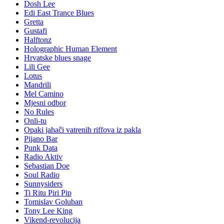
Dosh Lee
Edi East Trance Blues
Gretta
Gustafi
Halftonz
Holographic Human Element
Hrvatske blues snage
Lili Gee
Lotus
Mandrili
Mel Camino
Mjesni odbor
No Rules
Onli-tu
Opaki jahači vatrenih riffova iz pakla
Pijano Bar
Punk Data
Radio Aktiv
Sebastian Doe
Soul Radio
Sunnysiders
Ti Ritu Piri Pip
Tomislav Goluban
Tony Lee King
Vikend-revolucija