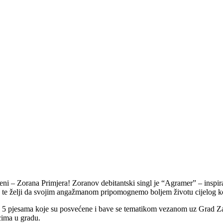
 – Zorana Primjera! Zoranov debitantski singl je “Agramer” – inspirat
imo te želji da svojim angažmanom pripomognemo boljem životu cijelog k
d 5 pjesama koje su posvećene i bave se tematikom vezanom uz Grad Zag
cima u gradu.