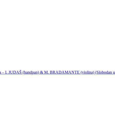
ija – I. JUDAŠ (handpan) & M. BRADAMANTE (violina) (Slobodan u